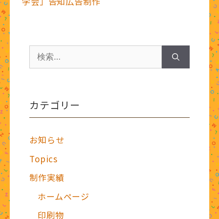
o
st
学会」告知広告制作
ー
o
k
検
索:
カテゴリー
お知らせ
Topics
制作実績
ホームページ
印刷物