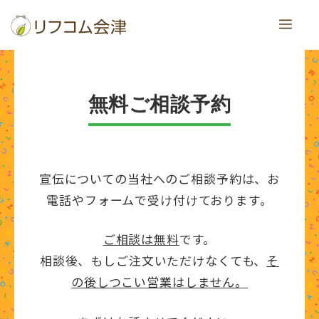
コ
メ
ン
テ
ニ
ン
ツ
ュ
無料ご相談予約
へ
ー
ス
キ
宣伝についての当社へのご相談予約は、お
ッ
電話やフォームで受け付けております。
プ
ご相談は無料
です。
相談後、もしご注文いただけなくても、
そ
の後しつこい営業はしません。