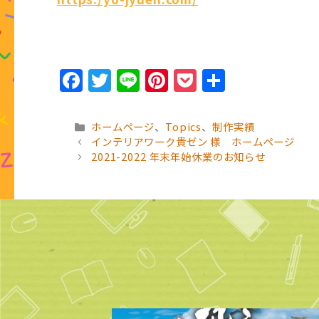
F
T
Li
Pi
P
共
a
w
n
n
o
有
c
it
e
te
c
カ
ホームページ
、
Topics
、
制作実績
e
te
r
k
テ
インテリアワーク貴ゼン 様 ホームページ
ゴ
2021-2022 年末年始休業のお知らせ
b
r
e
et
リ
o
ー
st
o
k