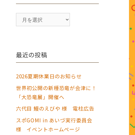
ア
ー
カ
イ
ブ
最近の投稿
2026夏期休業日のお知らせ
世界初公開の新種恐竜が会津に！
「大恐竜展」開催へ
六代目 鰻のえびや 様 電柱広告
スポGOMI in あいづ実行委員会
様 イベントホームページ