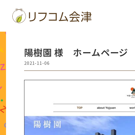
コ
ン
テ
ン
ツ
へ
陽樹園 様 ホームページ
ス
2021-11-06
キ
ッ
プ