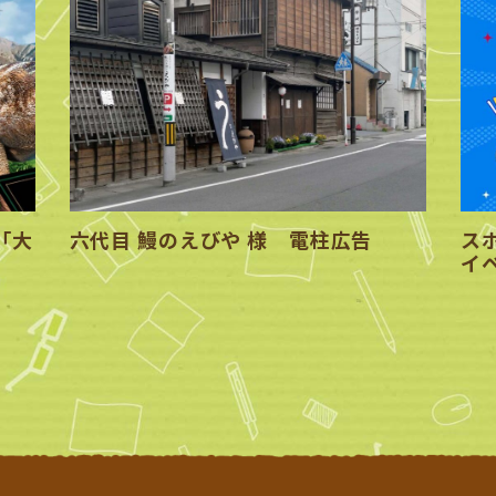
「大
六代目 鰻のえびや 様 電柱広告
スポ
イ